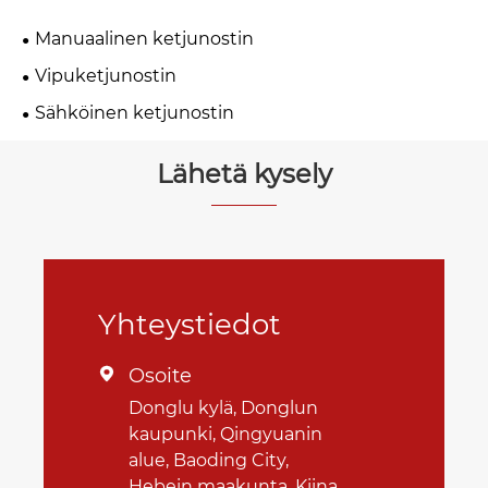
Manuaalinen ketjunostin
Vipuketjunostin
Sähköinen ketjunostin
Lähetä kysely
Yhteystiedot
Osoite

Donglu kylä, Donglun
kaupunki, Qingyuanin
alue, Baoding City,
Hebein maakunta, Kiina