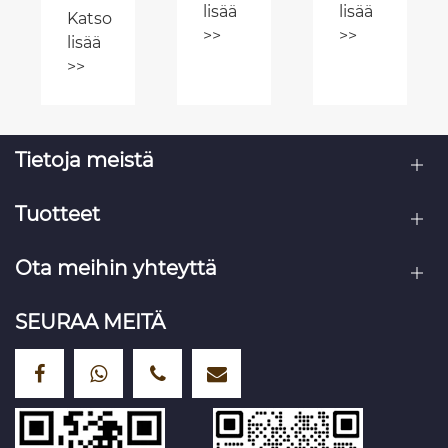
materiaali
lisää
lisää
varaston
ajamiseen
Katso
ja
>>
>>
tehokkuutta
teollisuusymp
lisää
edut
ja
>>
turvallisuutta
Tietoja meistä
Tuotteet
Ota meihin yhteyttä
SEURAA MEITÄ