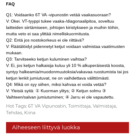
FAQ
Q1: Voidaanko 6T VA -vipunostin vetää vaakasuoraan?
V: Okei. VT-tyyppi tukee vaaka-/diagonaalipitoa, soveltuu
laitteiden siirtämiseen, johtojen kiristykseen ja muihin töihin,
mutta veto ei saa ylittää nimelliskuormitusta.
Q2: Entä jos nostokorkeus ei ole riittävä?
V: Räätälöidyt pidennetyt ketjut voidaan valmistaa vaatimusten
mukaan.
Q3: Tarvitseeko ketjun kuluminen vaihtaa?
V: Ei, jos ketjun halkaisija kuluu yli 10 % alkuperäisestä koosta,
syntyy halkeamia/muodonmuutoksia/vakavaa ruostumista tai jos
ketjun lenkit jumiutuvat, ne on vaihdettava välittömästi.
Q4: Mikä on syy siihen, miksi kahvaa ei voida vetää?
V: Yleisiä syitä: ① Kuorman ylitys; ② Ketjun solmu ③
Vaihteen/salvan jumiutuminen; ④ Jarru ei ole vapautettu.
Hot Tags: 6T VA Vipunostin, Toimittaja, Valmistaja,
Tehdas, Kiina
Aiheeseen liittyvä luokka