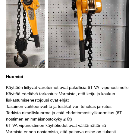
Huomioi
Käyttöön liittyvät varotoimet ovat pakollisia 6T VA -vipunostimelle
Käyttöä edeltävä tarkastus: Varmista, että ketju ja koukun
liukastumisenestojousi ovat ehjät
Tasainen vaihteenvaihto ja testikahvan tehokas jarrutus
Tarkista nimelliskuorma ja estä ehdottomasti ylikuormitus (6T
nostimen enimmäisnostokyky ≤ 6t)
6T VA-vipunostimen käyttötiedot ovat välttämättömiä
Varmista ennen nostamista, että painava esine on tiukasti