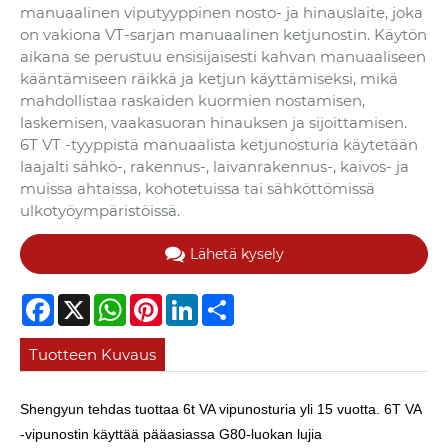
manuaalinen viputyyppinen nosto- ja hinauslaite, joka
on vakiona VT-sarjan manuaalinen ketjunostin. Käytön
aikana se perustuu ensisijaisesti kahvan manuaaliseen
kääntämiseen räikkä ja ketjun käyttämiseksi, mikä
mahdollistaa raskaiden kuormien nostamisen,
laskemisen, vaakasuoran hinauksen ja sijoittamisen.
6T VT -tyyppistä manuaalista ketjunosturia käytetään
laajalti sähkö-, rakennus-, laivanrakennus-, kaivos- ja
muissa ahtaissa, kohotetuissa tai sähköttömissä
ulkotyöympäristöissä.
Lähetä kysely
Facebook
X
WhatsApp
Pinterest
LinkedIn
Share
Tuotteen Kuvaus
Shengyun tehdas tuottaa 6t VA vipunosturia yli 15 vuotta. 6T VA
-vipunostin käyttää pääasiassa G80-luokan lujia