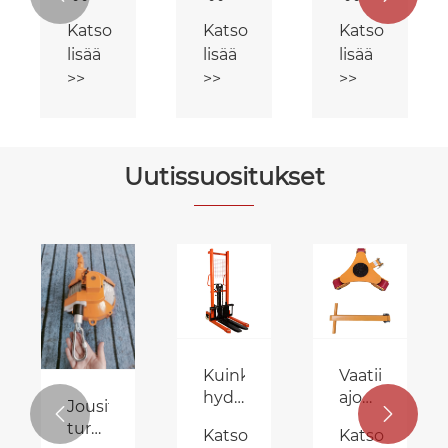
vipunostin
vipunostin
vipunostin
Katso
Katso
Katso
lisää
lisää
lisää
>>
>>
>>
Uutissuositukset
Kuinka
Vaatii
hydraulinen
ajokortin
Jousitasauslaitteen


pinoamistrukki
raskaan
turvasoljen
Katso
Katso
parantaa
rahtivaunun