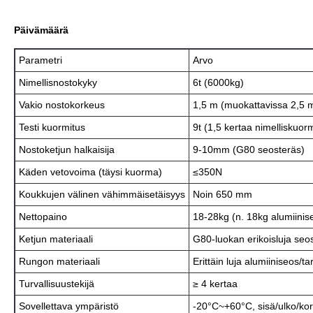
Päivämäärä
Parametri
Arvo
Nimellisnostokyky
6t (6000kg)
Vakio nostokorkeus
1,5 m (muokattavissa 2,5 met
Testi kuormitus
9t (1,5 kertaa nimelliskuor
Nostoketjun halkaisija
9-10mm (G80 seosteräs)
Käden vetovoima (täysi kuorma)
≤350N
Koukkujen välinen vähimmäisetäisyys
Noin 650 mm
Nettopaino
18-28kg (n. 18kg alumiinise
Ketjun materiaali
G80-luokan erikoisluja seo
Rungon materiaali
Erittäin luja alumiiniseos/t
Turvallisuustekijä
≥ 4 kertaa
Sovellettava ympäristö
-20°C~+60°C, sisä/ulko/kork