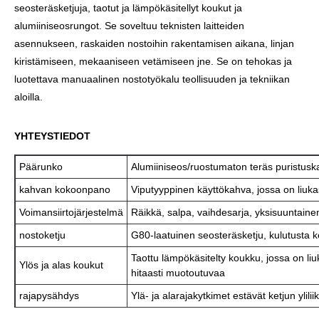
seosteräsketjuja, taotut ja lämpökäsitellyt koukut ja
alumiiniseosrungot. Se soveltuu teknisten laitteiden
asennukseen, raskaiden nostoihin rakentamisen aikana, linjan
kiristämiseen, mekaaniseen vetämiseen jne. Se on tehokas ja
luotettava manuaalinen nostotyökalu teollisuuden ja tekniikan
aloilla.
YHTEYSTIEDOT
Päärunko
Alumiiniseos/ruostumaton teräs puristuska
kahvan kokoonpano
Viputyyppinen käyttökahva, jossa on liuk
Voimansiirtojärjestelmä
Räikkä, salpa, vaihdesarja, yksisuuntainen
nostoketju
G
80-laatuinen seosteräsketju, kulutusta k
Taottu lämpökäsitelty koukku, jossa on li
Ylös ja alas koukut
hitaasti muotoutuvaa
rajapysähdys
Ylä- ja alarajakytkimet estävät ketjun ylilii