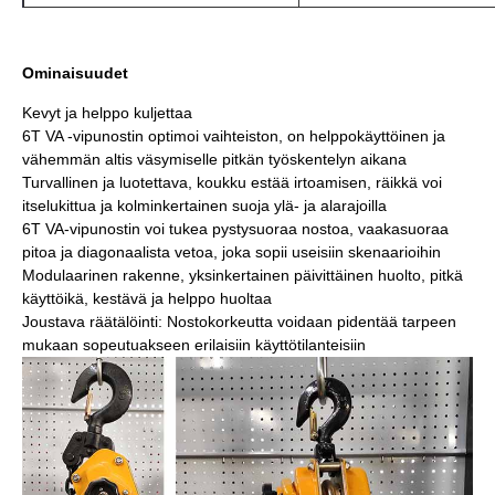
Ominaisuudet
Kevyt ja helppo kuljettaa
6T VA -vipunostin optimoi vaihteiston, on helppokäyttöinen ja
vähemmän altis väsymiselle pitkän työskentelyn aikana
Turvallinen ja luotettava, koukku estää irtoamisen, räikkä voi
itselukittua ja kolminkertainen suoja ylä- ja alarajoilla
6T VA-vipunostin voi tukea pystysuoraa nostoa, vaakasuoraa
pitoa ja diagonaalista vetoa, joka sopii useisiin skenaarioihin
Modulaarinen rakenne, yksinkertainen päivittäinen huolto, pitkä
käyttöikä, kestävä ja helppo huoltaa
Joustava räätälöinti: Nostokorkeutta voidaan pidentää tarpeen
mukaan sopeutuakseen erilaisiin käyttötilanteisiin