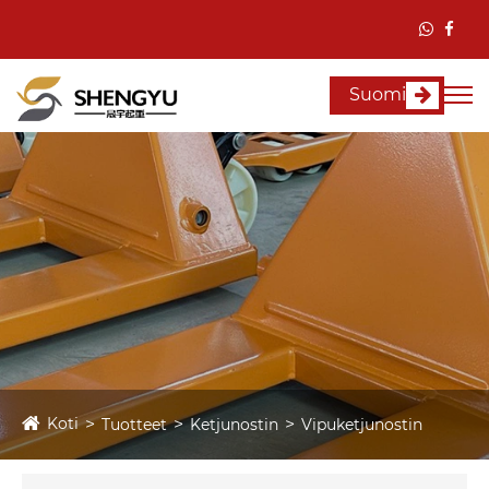
Suomi
Koti
Tuotteet
Ketjunostin
Vipuketjunostin