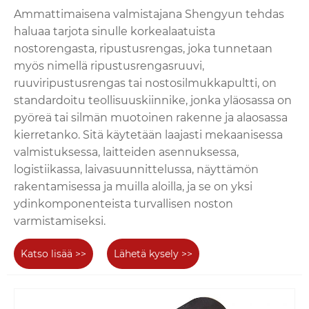
Ammattimaisena valmistajana Shengyun tehdas
haluaa tarjota sinulle korkealaatuista
nostorengasta, ripustusrengas, joka tunnetaan
myös nimellä ripustusrengasruuvi,
ruuviripustusrengas tai nostosilmukkapultti, on
standardoitu teollisuuskiinnike, jonka yläosassa on
pyöreä tai silmän muotoinen rakenne ja alaosassa
kierretanko. Sitä käytetään laajasti mekaanisessa
valmistuksessa, laitteiden asennuksessa,
logistiikassa, laivasuunnittelussa, näyttämön
rakentamisessa ja muilla aloilla, ja se on yksi
ydinkomponenteista turvallisen noston
varmistamiseksi.
Katso lisää >>
Lähetä kysely >>