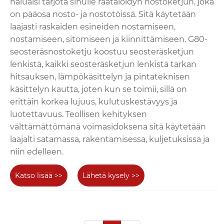
haluaisi tarjota sinulle räätälöidyn nostoketjun, joka
on pääosa nosto- ja nostotöissä. Sitä käytetään
laajasti raskaiden esineiden nostamiseen,
nostamiseen, sitomiseen ja kiinnittämiseen. G80-
seosteräsnostoketju koostuu seosteräsketjun
lenkistä, kaikki seosteräsketjun lenkistä tarkan
hitsauksen, lämpökäsittelyn ja pintateknisen
käsittelyn kautta, joten kun se toimii, sillä on
erittäin korkea lujuus, kulutuskestävyys ja
luotettavuus. Teollisen kehityksen
välttämättömänä voimasidoksena sitä käytetään
laajalti satamassa, rakentamisessa, kuljetuksissa ja
niin edelleen.
Katso lisää >>
Lähetä kysely >>