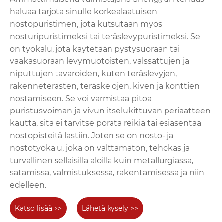
haluaa tarjota sinulle korkealaatuisen
nostopuristimen, jota kutsutaan myös
nosturipuristimeksi tai teräslevypuristimeksi. Se
on työkalu, jota käytetään pystysuoraan tai
vaakasuoraan levymuotoisten, valssattujen ja
niputtujen tavaroiden, kuten teräslevyjen,
rakenneterästen, teräskelojen, kiven ja konttien
nostamiseen. Se voi varmistaa pitoa
puristusvoiman ja vivun itselukittuvan periaatteen
kautta, sitä ei tarvitse porata reikiä tai esiasentaa
nostopisteitä lastiin. Joten se on nosto- ja
nostotyökalu, joka on välttämätön, tehokas ja
turvallinen sellaisilla aloilla kuin metallurgiassa,
satamissa, valmistuksessa, rakentamisessa ja niin
edelleen.
Katso lisää >>
Lähetä kysely >>