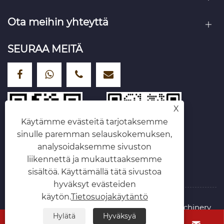
Ota meihin yhteyttä
SEURAA MEITÄ
X
Käytämme evästeitä tarjotaksemme
sinulle paremman selauskokemuksen,
analysoidaksemme sivuston
liikennettä ja mukauttaaksemme
sisältöä. Käyttämällä tätä sivustoa
hyväksyt evästeiden
käytön.
Tietosuojakäytäntö
Copyright © 2025 Hebei Shengyu Hoisting Machinery
Hylätä
Hyväksyä
Manufacturing Co., Ltd. Kaikki oikeudet pidätetään.