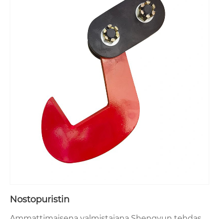
Nostopuristin
Ammattimaisena valmistajana Shengyun tehdas