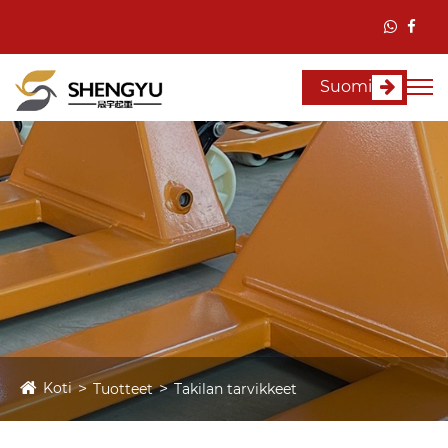
Suomi
Koti
Tuotteet
Takilan tarvikkeet