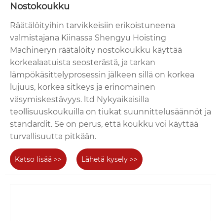
Nostokoukku
Räätälöityihin tarvikkeisiin erikoistuneena
valmistajana Kiinassa Shengyu Hoisting
Machineryn räätälöity nostokoukku käyttää
korkealaatuista seosterästä, ja tarkan
lämpökäsittelyprosessin jälkeen sillä on korkea
lujuus, korkea sitkeys ja erinomainen
väsymiskestävyys. ltd Nykyaikaisilla
teollisuuskoukuilla on tiukat suunnittelusäännöt ja
standardit. Se on perus, että koukku voi käyttää
turvallisuutta pitkään.
Katso lisää >>
Lähetä kysely >>