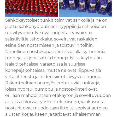
Sähkökäyttöiset tunkit toimivat sähköllä ja ne on
jaettu sähköhydrauliseen tyyppiin ja sähköiseen
ruuvityyppiin. Ne ovat nopeita, työvoimaa
säästäviä ja tehokkaita, soveltuvat raskaiden
esineiden nostamiseen ja toistuviin töihin.
Nimellinen nostokapasiteetti voi olla kymmeniä
tonneja tai jopa satoja tonneja. Niitä käytetään
laajalti tehtaissa, varastoissa ja suurissa
konepajakohteissa, mutta ne ovat riippuvaisia ​​
virtalähteestä ja niiden siirrettävyys on huono.
Rakenteeltaan on myös irrotettavia tunkkeja,
joissa hydraulipumppu ja nostosylinteri ovat
erillään mahdollistaen etäkäytön ja soveltuvuuden
ahtaissa tiloissa työskentelemiseen; vaakasuorat
nosturit ovat muodoltaan litteitä, sopivat autojen
alustan korjaukseen ja tarjoavat alhaisemman