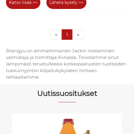
Katso lisää >>
Lähetä kysely >>
«
1
»
Shengyu on ammattimainen Jackin nostaminen
valmistaja ja toimittaja Kiinassa. Toivotamme sinut
lämpimästi tervetulleeksi korkealaatuisten tuotteiden
tukkumyyntiin kilpailukykyiseen hintaan
tehtaaltamme.
Uutissuositukset
Mitkä ovat CD1-vaijeri sähkönostimen