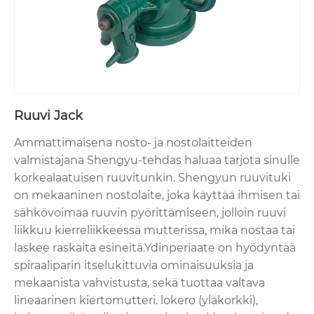
Ruuvi Jack
Ammattimaisena nosto- ja nostolaitteiden
valmistajana Shengyu-tehdas haluaa tarjota sinulle
korkealaatuisen ruuvitunkin. Shengyun ruuvituki
on mekaaninen nostolaite, joka käyttää ihmisen tai
sähkövoimaa ruuvin pyörittämiseen, jolloin ruuvi
liikkuu kierreliikkeessä mutterissa, mikä nostaa tai
laskee raskaita esineitä.Ydinperiaate on hyödyntää
spiraaliparin itselukittuvia ominaisuuksia ja
mekaanista vahvistusta, sekä tuottaa valtava
lineaarinen kiertomutteri. lokero (yläkorkki),