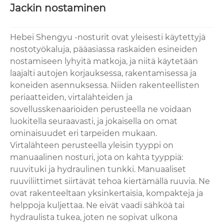
Jackin nostaminen
Hebei Shengyu -nosturit ovat yleisesti käytettyjä
nostotyökaluja, pääasiassa raskaiden esineiden
nostamiseen lyhyitä matkoja, ja niitä käytetään
laajalti autojen korjauksessa, rakentamisessa ja
koneiden asennuksessa. Niiden rakenteellisten
periaatteiden, virtalähteiden ja
sovellusskenaarioiden perusteella ne voidaan
luokitella seuraavasti, ja jokaisella on omat
ominaisuudet eri tarpeiden mukaan.
Virtalähteen perusteella yleisin tyyppi on
manuaalinen nosturi, jota on kahta tyyppiä:
ruuvituki ja hydraulinen tunkki. Manuaaliset
ruuviliittimet siirtävät tehoa kiertämällä ruuvia. Ne
ovat rakenteeltaan yksinkertaisia, kompakteja ja
helppoja kuljettaa. Ne eivät vaadi sähköä tai
hydraulista tukea, joten ne sopivat ulkona