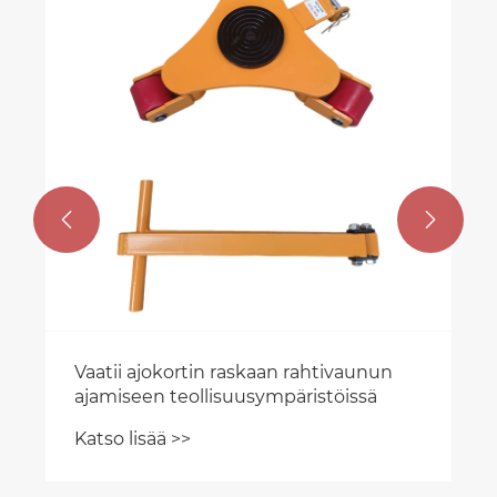
yksityiskohtaiset edut?
Katso lisää >>

