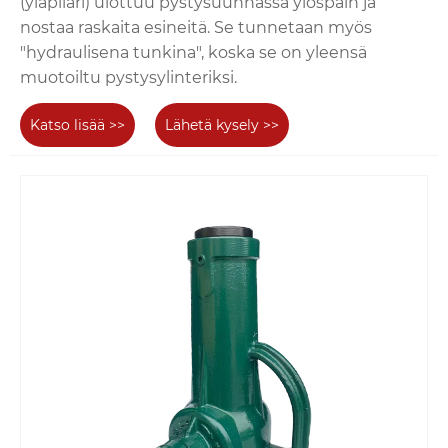
(yläpilari) ulottuu pystysuunnassa ylöspäin ja
nostaa raskaita esineitä. Se tunnetaan myös
"hydraulisena tunkina", koska se on yleensä
muotoiltu pystysylinteriksi.
Katso lisää >>
Lähetä kysely >>