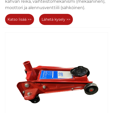
kahvan reikä, vaihteistomekanismi (mekaaninen),
moottori ja alennusventtiili (sähköinen).
Katso lisää >>
Lähetä kysely >>