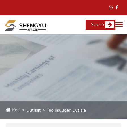
Suomi
Koti
Uutiset
Teollisuuden uutisia