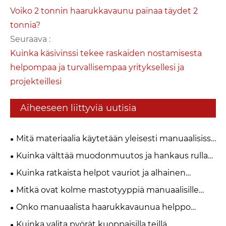
Voiko 2 tonnin haarukkavaunu painaa täydet 2
tonnia?
Seuraava :
Kuinka käsivinssi tekee raskaiden nostamisesta
helpompaa ja turvallisempaa yrityksellesi ja
projekteillesi
Aiheeseen liittyviä uutisia
Mitä materiaalia käytetään yleisesti manuaalisissa
hydraulisissa pinoamiskoneissa?
Kuinka välttää muodonmuutos ja hankaus rullan
käsittelyn aikana? Uusi kaareva haarukkavaunu
Kuinka ratkaista helpot vauriot ja alhainen
erottuu joukosta
tehokkuus rullalastinkäsittelyssä? Tämä
Mitkä ovat kolme mastotyyppiä manuaalisille
käsikäyttöinen haarukkatrukki ratkaisee
hydraulisille pinottajat?
Onko manuaalista haarukkavaunua helppo
teollisuuden ongelmat
käyttää?
Kuinka valita pyörät kuoppaisilla teillä