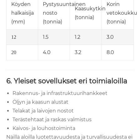
Köyden
Pystysuuntainen
Korin
Kaasukytkin
halkaisija
nosto
vetokoukku
(tonnia)
(mm)
(tonnia)
(tonnia)
1.5
1.2
3.0
12
4.0
3.2
8.0
20
6. Yleiset sovellukset eri toimialoilla
Rakennus- ja infrastruktuurihankkeet
Öljyn ja kaasun alustat
Telakat ja laivojen nostot
Terästehtaat ja raskas valmistus
Kaivos- ja louhostoiminta
Näillä aloilla luotettavuudesta ja turvallisuudesta ei