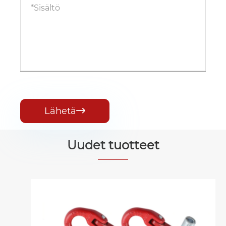
Lähetä

Uudet tuotteet