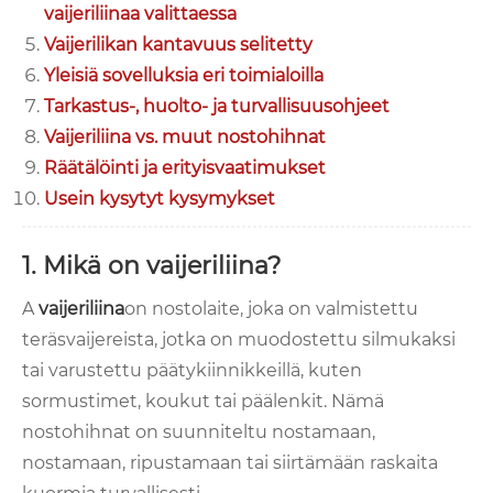
vaijeriliinaa valittaessa
Vaijerilikan kantavuus selitetty
Yleisiä sovelluksia eri toimialoilla
Tarkastus-, huolto- ja turvallisuusohjeet
Vaijeriliina vs. muut nostohihnat
Räätälöinti ja erityisvaatimukset
Usein kysytyt kysymykset
1. Mikä on vaijeriliina?
A
vaijeriliina
on nostolaite, joka on valmistettu
teräsvaijereista, jotka on muodostettu silmukaksi
tai varustettu päätykiinnikkeillä, kuten
sormustimet, koukut tai päälenkit. Nämä
nostohihnat on suunniteltu nostamaan,
nostamaan, ripustamaan tai siirtämään raskaita