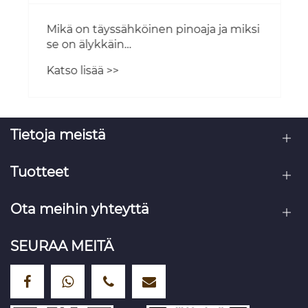
Mikä on täyssähköinen pinoaja ja miksi
se on älykkäin
materiaalinkäsittelyratkaisu
Katso lisää >>
nykyaikaisissa varastoissa
Tietoja meistä
Tuotteet
Ota meihin yhteyttä
SEURAA MEITÄ