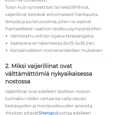
kuormia turvallisesti.
Toisin kuin synteettiset tai tekstiilihihnat,
vaijeriliinat kestävät erinomaisesti hankausta,
lämpöä ja puristusvoimia, joten ne sopivat
ihanteellisesti vaativiin teollisuusympäristöihin.
Valmistettu erittäin lujasta teräslangasta
Saatavana eri rakenteissa (6x19, 6x36 jne.)
Kansainvälisten nostostandardien mukainen
2. Miksi vaijeriliinat ovat
välttämättömiä nykyaikaisessa
nostossa
Vaijeriliinat ovat edelleen teollisen noston
kulmakivi niiden vertaansa vailla olevan
kestävyyden ja monipuolisuuden ansiosta.
Yritykset pitävät
Shengyu
luottaa edelleen