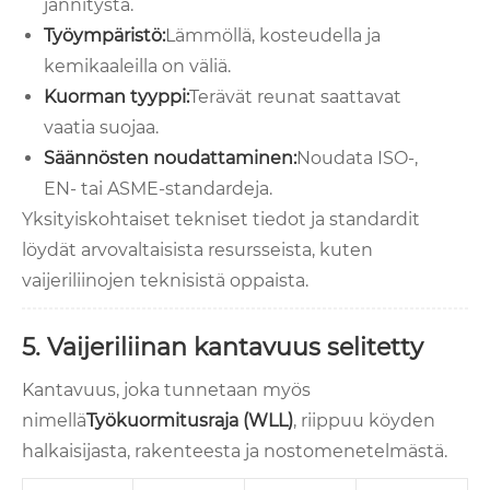
jännitystä.
Työympäristö:
Lämmöllä, kosteudella ja
kemikaaleilla on väliä.
Kuorman tyyppi:
Terävät reunat saattavat
vaatia suojaa.
Säännösten noudattaminen:
Noudata ISO-,
EN- tai ASME-standardeja.
Yksityiskohtaiset tekniset tiedot ja standardit
löydät arvovaltaisista resursseista, kuten
vaijeriliinojen teknisistä oppaista.
5. Vaijeriliinan kantavuus selitetty
Kantavuus, joka tunnetaan myös
nimellä
Työkuormitusraja (WLL)
, riippuu köyden
halkaisijasta, rakenteesta ja nostomenetelmästä.