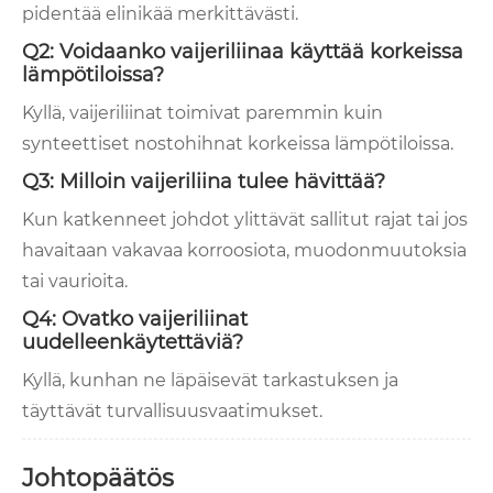
pidentää elinikää merkittävästi.
Q2: Voidaanko vaijeriliinaa käyttää korkeissa
lämpötiloissa?
Kyllä, vaijeriliinat toimivat paremmin kuin
synteettiset nostohihnat korkeissa lämpötiloissa.
Q3: Milloin vaijeriliina tulee hävittää?
Kun katkenneet johdot ylittävät sallitut rajat tai jos
havaitaan vakavaa korroosiota, muodonmuutoksia
tai vaurioita.
Q4: Ovatko vaijeriliinat
uudelleenkäytettäviä?
Kyllä, kunhan ne läpäisevät tarkastuksen ja
täyttävät turvallisuusvaatimukset.
Johtopäätös