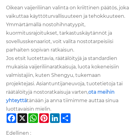
Oikean vaijeriliinan valinta on kriittinen päätös, joka
vaikuttaa käyttöturvallisuuteen ja tehokkuuteen.
Ymmärtämällä nostohihnatyypit,
kuormitusrajoitukset, tarkastuskäytännöt ja
sovellusskenaariot, voit valita nostotarpeisiisi
parhaiten sopivan ratkaisun.
Jos etsit luotettavia, räätälöityjä ja standardien
mukaisia ​​vaijeriliinaratkaisuja, luota kokeneisiin
valmistajiin, kuten Shengyu, tukemaan
projektejasi. Asiantuntijaneuvoja, tuotetietoja tai
räätälöityjä nostoratkaisuja varten,
ota meihin
yhteyttä
tänään ja anna tiimimme auttaa sinua
luottavaisin mielin.
Facebook
X
WhatsApp
Pinterest
LinkedIn
Share
Edellinen :