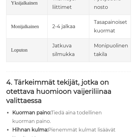
Yksijalkainen
liittimet
nosto
Tasapainoiset
2-4 jalkaa
Monijalkainen
kuormat
Jatkuva
Monipuolinen
Loputon
silmukka
takila
4. Tärkeimmät tekijät, jotka on
otettava huomioon vaijeriliinaa
valittaessa
Kuorman paino:
Tiedä aina todellinen
kuorman paino.
Hihnan kulma:
Pienemmät kulmat lisäävät