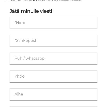
käytettäviin käsikäyttöisiin haarukkavaunuihin?
Jätä minulle viesti