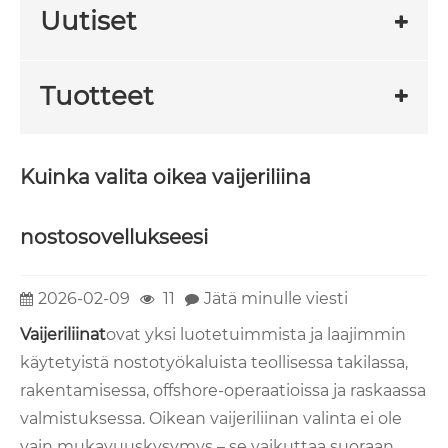
Uutiset
Tuotteet
Kuinka valita oikea vaijeriliina
nostosovellukseesi
2026-02-09
11
Jätä minulle viesti
Vaijeriliinat
ovat yksi luotetuimmista ja laajimmin
käytetyistä nostotyökaluista teollisessa takilassa,
rakentamisessa, offshore-operaatioissa ja raskaassa
valmistuksessa. Oikean vaijeriliinan valinta ei ole
vain mukavuuskysymys – se vaikuttaa suoraan