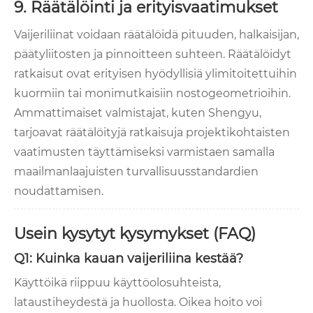
9. Räätälöinti ja erityisvaatimukset
Vaijeriliinat voidaan räätälöidä pituuden, halkaisijan,
päätyliitosten ja pinnoitteen suhteen. Räätälöidyt
ratkaisut ovat erityisen hyödyllisiä ylimitoitettuihin
kuormiin tai monimutkaisiin nostogeometrioihin.
Ammattimaiset valmistajat, kuten Shengyu,
tarjoavat räätälöityjä ratkaisuja projektikohtaisten
vaatimusten täyttämiseksi varmistaen samalla
maailmanlaajuisten turvallisuusstandardien
noudattamisen.
Usein kysytyt kysymykset (FAQ)
Q1: Kuinka kauan vaijeriliina kestää?
Käyttöikä riippuu käyttöolosuhteista,
lataustiheydestä ja huollosta. Oikea hoito voi