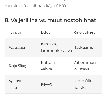
merkittävästi hihnan käyttöikää.
8. Vaijeriliina vs. muut nostohihnat
Tyyppi
Edut
Rajoitukset
Kestävä,
Raskaampi
Vaijeriliina
lämmönkestävä
Erittäin
Vähemmän
Ketju Sling
vahva
joustava
Lämmölle
Synteettinen
Kevyt
herkkä
hihna