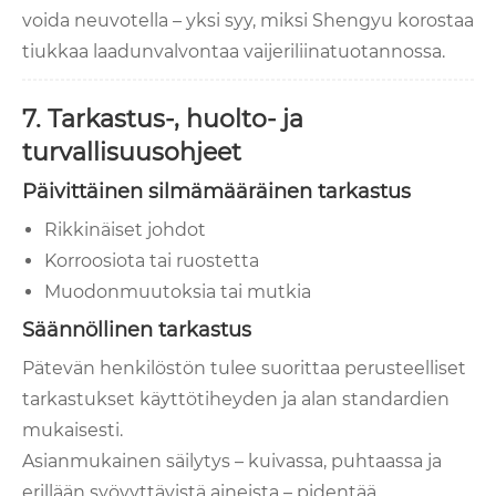
voida neuvotella – yksi syy, miksi Shengyu korostaa
tiukkaa laadunvalvontaa vaijeriliinatuotannossa.
7. Tarkastus-, huolto- ja
turvallisuusohjeet
Päivittäinen silmämääräinen tarkastus
Rikkinäiset johdot
Korroosiota tai ruostetta
Muodonmuutoksia tai mutkia
Säännöllinen tarkastus
Pätevän henkilöstön tulee suorittaa perusteelliset
tarkastukset käyttötiheyden ja alan standardien
mukaisesti.
Asianmukainen säilytys – kuivassa, puhtaassa ja
erillään syövyttävistä aineista – pidentää