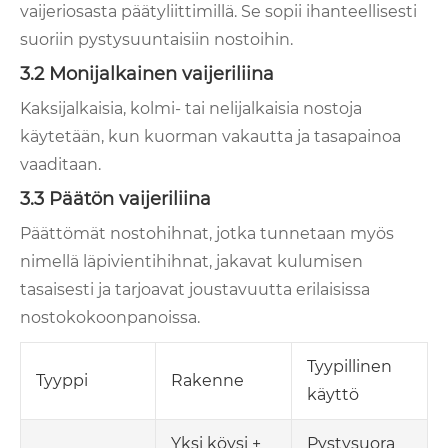
vaijeriosasta päätyliittimillä. Se sopii ihanteellisesti
suoriin pystysuuntaisiin nostoihin.
3.2 Monijalkainen vaijeriliina
Kaksijalkaisia, kolmi- tai nelijalkaisia ​​nostoja
käytetään, kun kuorman vakautta ja tasapainoa
vaaditaan.
3.3 Päätön vaijeriliina
Päättömät nostohihnat, jotka tunnetaan myös
nimellä läpivientihihnat, jakavat kulumisen
tasaisesti ja tarjoavat joustavuutta erilaisissa
nostokokoonpanoissa.
Tyypillinen
Tyyppi
Rakenne
käyttö
Yksi köysi +
Pystysuora