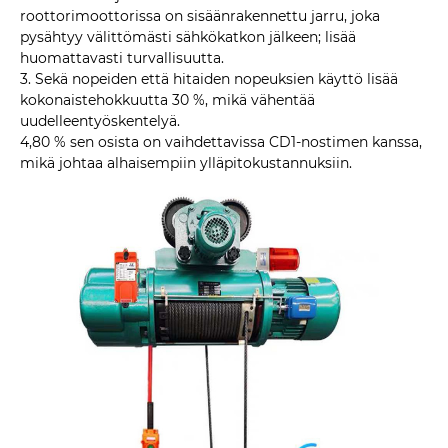
roottorimoottorissa on sisäänrakennettu jarru, joka
pysähtyy välittömästi sähkökatkon jälkeen; lisää
huomattavasti turvallisuutta.
3. Sekä nopeiden että hitaiden nopeuksien käyttö lisää
kokonaistehokkuutta 30 %, mikä vähentää
uudelleentyöskentelyä.
4,80 % sen osista on vaihdettavissa CD1-nostimen kanssa,
mikä johtaa alhaisempiin ylläpitokustannuksiin.