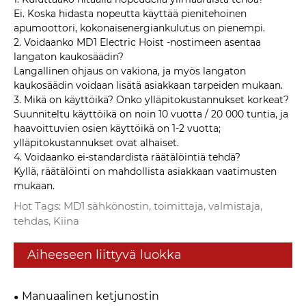
Ei. Koska hidasta nopeutta käyttää pienitehoinen
apumoottori, kokonaisenergiankulutus on pienempi.
2. Voidaanko MD1 Electric Hoist -nostimeen asentaa
langaton kaukosäädin?
Langallinen ohjaus on vakiona, ja myös langaton
kaukosäädin voidaan lisätä asiakkaan tarpeiden mukaan.
3. Mikä on käyttöikä? Onko ylläpitokustannukset korkeat?
Suunniteltu käyttöikä on noin 10 vuotta / 20 000 tuntia, ja
haavoittuvien osien käyttöikä on 1-2 vuotta;
ylläpitokustannukset ovat alhaiset.
4. Voidaanko ei-standardista räätälöintiä tehdä?
Kyllä, räätälöinti on mahdollista asiakkaan vaatimusten
mukaan.
Hot Tags: MD1 sähkönostin, toimittaja, valmistaja,
tehdas, Kiina
Aiheeseen liittyvä luokka
Manuaalinen ketjunostin