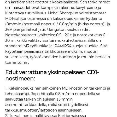
on kartiomaiset roottorit koaksiaalisesti. Sen tärkeimmät
ominaisuudet ovat kompakti rakenne, kevyt paino ja
luotettava turvallisuus. Hebei Shengyun valmistamassa
MD1-sähkönostimessa on kaksinopeuksinen kytkentä
(8m/min (normaali nopeus) / 0,8m/min (hidas nopeus)) ja
36V pienjänniteohjaus / langaton kaukosäädin.
Nostokapasiteetti vaihtelee 0,5 - 20 t ja nostokorkeus 6 -
30 m, kaikki valittavissa tai mukautettavissa. Sillä on
standardi M3-työluokka ja IP44/IP54-suojausluokka. Sitä
käytetään pääasiassa tarkkuusasennuksiin, muotin
sulkemiseen, työstökoneiden huoltoon ja muihin herkkiin
toimintoihin.
Edut verrattuna yksinopeiseen CD1-
nostimeen:
1. Kaksinopeuksinen sähköinen MD1-nostin on tarkempi ja
tehokkaampi. Jopa hitaalla 0,8 m/min nopeudella se
saavuttaa tarkan ohjauksen ±5 mm:n
asemointitarkkuudella, mikä sopii täydellisesti
tarkkuusmuottien/laitteiden asennukseen.
2. Turvallinen ja hallittavissa: Kartiomaisessa