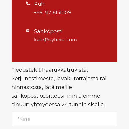
Puh

+86-312-8151009
Sähköposti

kate@syhoist.com
Tiedustelut haarukkatrukista,
ketjunostimesta, lavakurottajasta tai
hinnastosta, jätä meille
sähköpostiosoitteesi, niin olemme
sinuun yhteydessä 24 tunnin sisällä.