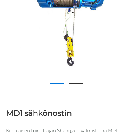
MD1 sähkönostin
Kiinalaisen toimittajan Shengyun valmistama MD1