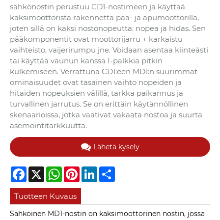
sähkönostin perustuu CD1-nostimeen ja käyttää
kaksimoottorista rakennetta pää- ja apumoottorilla,
joten sillä on kaksi nostonopeutta: nopea ja hidas. Sen
pääkomponentit ovat moottorijarru + karkaistu
vaihteisto, vaijerirumpu jne. Voidaan asentaa kiinteästi
tai käyttää vaunun kanssa I-palkkia pitkin
kulkemiseen. Verrattuna CD1:een MD1:n suurimmat
ominaisuudet ovat tasainen vaihto nopeiden ja
hitaiden nopeuksien välillä, tarkka paikannus ja
turvallinen jarrutus. Se on erittäin käytännöllinen
skenaarioissa, jotka vaativat vakaata nostoa ja suurta
asemointitarkkuutta.
Lähetä kysely
Facebook
X
WhatsApp
Pinterest
LinkedIn
Share
Tuotteen Kuvaus
Sähköinen MD1-nostin on kaksimoottorinen nostin, jossa