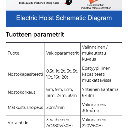
Tuotteen parametrit
Valinnainen /
Tuote
Vakioparametrit
mukautettu
kuvaus
Epätyypillinen
0,5t, 1t, 2t, 3t, 5t,
Nostokapasiteetti
kapasiteetti
10t, 16t, 20t
muokattavissa
6m, 9m, 12m,
Yhteinen kantama:
Nostokorkeus
18m, 24m, 30m
6-18m
Valinnainen:
Matkustusnopeus
20m/min
30m/min
3-vaiheinen
Valinnainen:
Virtalähde
AC380V/50Hz
220V/60Hz