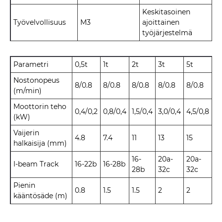
Keskitasoinen
Työvelvollisuus
M3
ajoittainen
työjärjestelmä
Parametri
0,5t
1t
2t
3t
5t
Nostonopeus
8/0.8
8/0.8
8/0.8
8/0.8
8/0.8
(m/min)
Moottorin teho
0,4/0,2
0,8/0,4
1,5/0,4
3,0/0,4
4,5/0,8
(kW)
Vaijerin
4.8
7.4
11
13
15
halkaisija (mm)
16-
20a-
20a-
I-beam Track
16-22b
16-28b
28b
32c
32c
Pienin
0.8
1.5
1.5
2
2
kääntösäde (m)