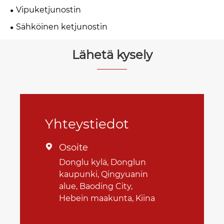
Vipuketjunostin
Sähköinen ketjunostin
Lähetä kysely
Yhteystiedot
Osoite

Donglu kylä, Donglun
kaupunki, Qingyuanin
alue, Baoding City,
Hebein maakunta, Kiina