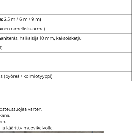
: 2,5 m / 6 m / 9 m)
tainen nimelliskuorma)
iteräs, halkaisija 10 mm, kaksoisketju
f)
räs (pyöreä / kolmiotyyppi)
kosteussuojaa varten.
ikana.
in.
ja kääritty muovikalvolla.