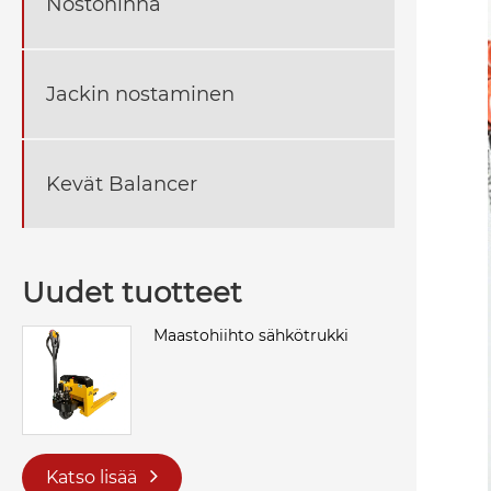
Nostohihna
Jackin nostaminen
Kevät Balancer
Uudet tuotteet
Maastohiihto sähkötrukki
Katso lisää