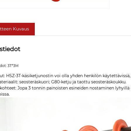
tteen Kuvaus
stiedot
edot: 3T*3M
ut: HSZ-3T-käsiketjunostin voi olla yhden henkilön käytettävissä, 
teriaalit: seosteräskuori; G80-ketju ja taottu seosteräskoukku.
ohteet: Jopa 3 tonnin painoisten esineiden nostaminen lyhyillä etä
issa.