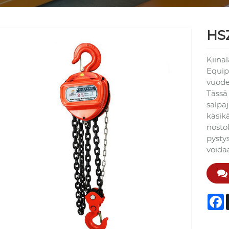
HSZ
Kiinal
Equip
vuode
Tässä
salpa
käsik
nosto
pysty
voidaa
F