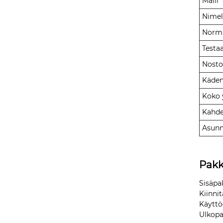
Malli
Nimel
Norma
Testa
Nosto
Käden
Koko 
Kahde
Asunn
Pak
Sisäpa
Kiinnit
Käyttö
Ulkopa