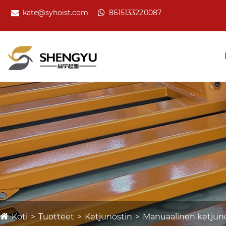
kate@syhoist.com
8615133220087
Koti
Tuotteet
Ketjunostin
Manuaalinen ketjun