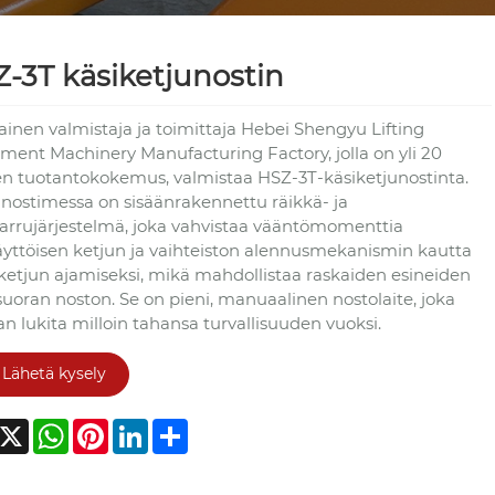
-3T käsiketjunostin
ainen valmistaja ja toimittaja Hebei Shengyu Lifting
ment Machinery Manufacturing Factory, jolla on yli 20
n tuotantokokemus, valmistaa HSZ-3T-käsiketjunostinta.
 nostimessa on sisäänrakennettu räikkä- ja
jarrujärjestelmä, joka vahvistaa vääntömomenttia
äyttöisen ketjun ja vaihteiston alennusmekanismin kautta
ketjun ajamiseksi, mikä mahdollistaa raskaiden esineiden
suoran noston. Se on pieni, manuaalinen nostolaite, joka
n lukita milloin tahansa turvallisuuden vuoksi.
Lähetä kysely
acebook
X
WhatsApp
Pinterest
LinkedIn
Share