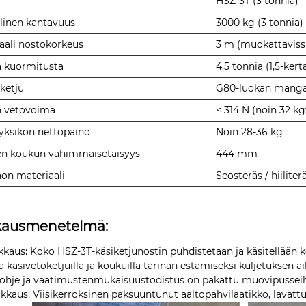
HSZ-3T (3 tonnia)
linen kantavuus
3000 kg (3 tonnia)
ali nostokorkeus
3 m (muokattavissa
a kuormitusta
4,5 tonnia (1,5-ker
ketju
G80-luokan mangaan
 vetovoima
≤ 314 N (noin 32 kg
yksikön nettopaino
Noin 28-36 kg
n koukun vähimmäisetäisyys
444 mm
on materiaali
Seosteräs / hiilite
kausmenetelmä:
kkaus: Koko HSZ-3T-käsiketjunostin puhdistetaan ja käsitellään 
ä käsivetoketjuilla ja koukuilla tärinän estämiseksi kuljetuksen a
ohje ja vaatimustenmukaisuustodistus on pakattu muovipusseih
kkaus: Viisikerroksinen paksuuntunut aaltopahvilaatikko, lavattu 