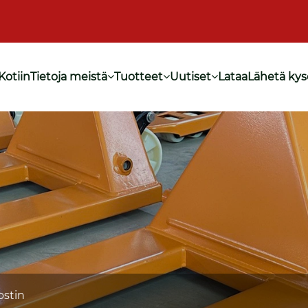
Kotiin
Tietoja meistä
Tuotteet
Uutiset
Lataa
Lähetä kys
ostin