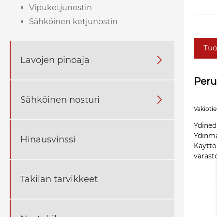
Vipuketjunostin
Sähköinen ketjunostin
Tuo
Lavojen pinoaja

Peru
Sähköinen nosturi

Vakioti
Ydined
Ydinma
Hinausvinssi
Käyttök
varasto
Takilan tarvikkeet